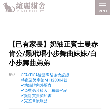
【已有家長】奶油正賓士曼赤
肯公/黑玳瑁小步舞曲妹妹/白
小步舞曲弟弟
CFA/TICA雙國際貓協會認證
特寵業繁字第M1120004號
✔幼貓體內外驅蟲
✔免費晶片植入、移轉登記
✔簽訂買賣契約書
✔完整售後服務