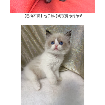
【已有家長】包子臉棕虎斑曼赤肯弟弟