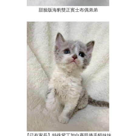
甜臉版海豹雙正賓士布偶弟弟
【已有家長】特殊紫丁加白賽凱捲毛貓妹妹