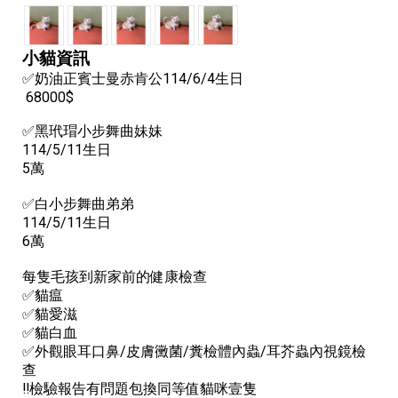
✅奶油正賓士曼赤肯公114/6/4生日
68000$
✅黑玳瑁小步舞曲妹妹
114/5/11生日
5萬
✅白小步舞曲弟弟
114/5/11生日
6萬
每隻毛孩到新家前的健康檢查
✅貓瘟
✅貓愛滋
✅貓白血
✅外觀眼耳口鼻/皮膚黴菌/糞檢體內蟲/耳芥蟲內視鏡檢
查
‼️檢驗報告有問題包換同等值貓咪壹隻