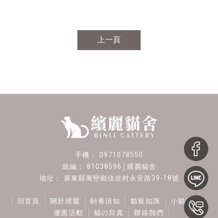
上一頁
0971078550
81038596│繽麗貓舍
屏東縣萬巒鄉佳佐村永安路39-18號
回首頁
關於繽麗
飼養須知
貓寵知識
小貓找家
優惠活動
貓の寫真
聯絡我們