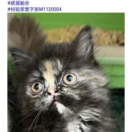
#繽麗貓舍
#特寵業繁字第M1120004